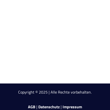
EXPERT
RESULTS
WEITERES
MARIO BÜSDORF
REFERENZEN
BLOG, PODCASTS & NEWS
KONTAKT
Copyright © 2025 | Alle Rechte vorbehalten.
AGB
|
Datenschutz
|
Impressum