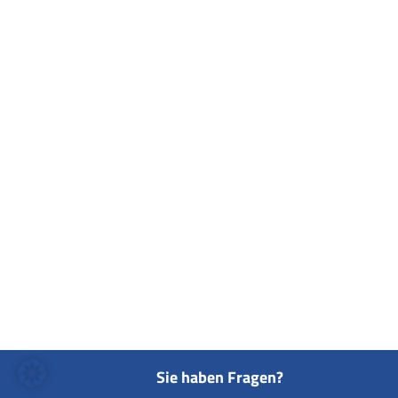
INFORMATION
PERSONALENTWICKLUNG
B2B-VERKAUFSTRAINING
VERTRIEBSTRAINER
WELCHE SOFT SKILLS GIBT ES?
KÖRPERSPRACHE IM VERKAUF (BUCH)
Sie haben Fragen?
1×1 DES SALES-PROFILING (BUCH)