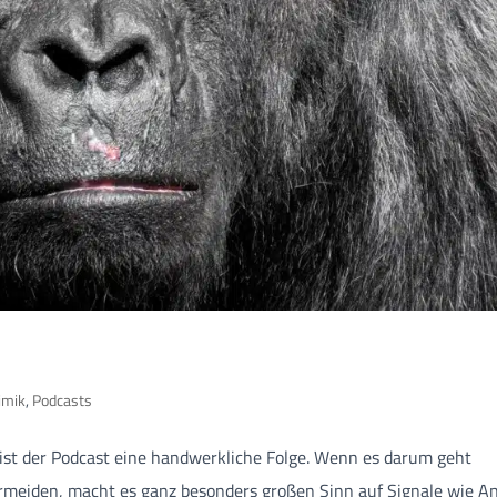
imik
,
Podcasts
ist der Podcast eine handwerkliche Folge. Wenn es darum geht
rmeiden, macht es ganz besonders großen Sinn auf Signale wie A